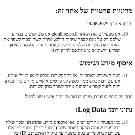
מדיניות פרטיות של אתר זה:
עדכון אחרון: 28-08-2025
אנו מפעילים את האתר zionliloz.co.il אנו משתמשים במידע
שלכם רק על מנת לספק שירות הולם, יצירת קשר ובכדי לשפר את
האתר ואת השירות שלנו. הגלישה באתר מהווה הסכמה לאיסוף
המידע והשימוש בו בהתאם למדיניות זו.
איסוף מידע ושימוש
בעת השימוש באתר זה, או בהתקשרות טלפונית או במייל איתנו,
אנו עשויים לבקש ממך לספק לנו פרטים אישיים מזהים כדי שניתן
יהיה ליצור קשר או לזהות אותך לצורך מתן השירות.
נוסף על קבצי העוגיות, מידע המאפשר זיהוי אישי עשוי לכלול:
נתוני יומן Log Data:
כמו מפעילי אתרים רבים, אנו אוספים מידע שהדפדפן שלך שולח
בכל פעם שאתה מבקר באתר שלנו ("נתוני יומן"). נתוני יומן אלו
עשויים לכלול מידע כגון: כתובת פרוטוקול האינטרנט(IP) של