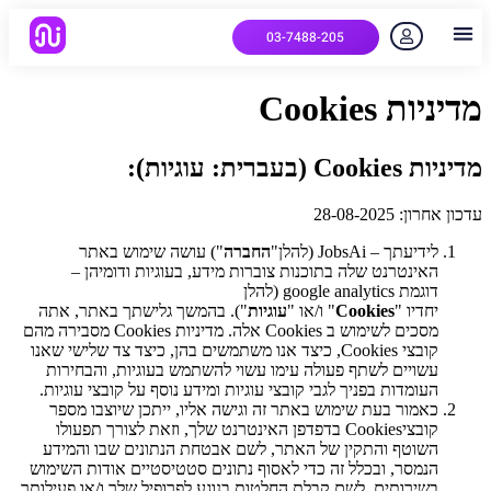
03-7488-205
יצירת קשר
הלקוחות שלנו
למה אנחנו
איך המערכת עובדת
שאלות נפוצות
מדיניות Cookies
מדיניות Cookies (בעברית: עוגיות):
עדכון אחרון: 28-08-2025
לידיעתך – JobsAi (להלן"
החברה
") עושה שימוש באתר
האינטרנט שלה בתוכנות צוברות מידע, בעוגיות ודומיהן –
דוגמת google analytics (להלן
יחדיו "
Cookies
" ו/או "
עוגיות
"). בהמשך גלישתך באתר, אתה
מסכים לשימוש ב Cookies אלה. מדיניות Cookies מסבירה מהם
קובצי Cookies, כיצד אנו משתמשים בהן, כיצד צד שלישי שאנו
עשויים לשתף פעולה עימו עשוי להשתמש בעוגיות, והבחירות
העומדות בפניך לגבי קובצי עוגיות ומידע נוסף על קובצי עוגיות.
כאמור בעת שימוש באתר זה וגישה אליו, ייתכן שיוצבו מספר
קובציCookies בדפדפן האינטרנט שלך, וזאת לצורך תפעולו
השוטף והתקין של האתר, לשם אבטחת הנתונים שבו והמידע
הנמסר, ובכלל זה כדי לאסוף נתונים סטטיסטיים אודות השימוש
בשירותים, לשם קבלת החלטות בנוגע לפרופיל שלך ו/או פעילותך,