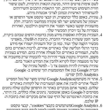
לשם אימות פרטים וזיהוי, מניעת הונאות ותרמיות, לשם שיפור
חווית השימוש בשירותים, תוך התאמת התכנים והשירותים
להעדפותיך האישיות וכמובן לצרכי אבטחת מידע.
עוגיות, באופן כללי ובתמצית, הן קבצי טקסט אשר הדפדפן או
יישומון של משתמש יוצר לפי פקודה ממחשבי החברה. חלק
מהעוגיות יפקעו כאשר תסגור את היישום הרלבנטי, ואחרות
נשמרות על גבי זיכרון המכשיר שלך.
העוגיות מכילות ואוספות מידע מגוון כדוגמת הדפים שבהם ביקרת,
משך הזמן ששהית באתרי החברה, כתובת ה-IPשלך, מאפייני
מכשיר הקצה שלך ועוד. כמו כן יכול והעוגיות ישמרו אף מידע
בדבר הרגלי הגלישה שלך באתרים אחרים, לרבות האתרים בהם
גלשת, העמודים באתרים וכל פעולה אחרת בהם. המידע בעוגיות
מוצפן, והחברה נוקטת צעדי זהירות כדי להבטיח שרק מחשביה או
של מי מטעמה יוכלו לקרוא ולהבין את המידע האגור בהם.
עוגיות עשויות להיות מטעם צד ג' – למשל עוגיות של
חברת Google כגון אלו המוטמעות תוך שימוש ב- Google
Analytics להלן יפורט:
אתר זה משתמשGoogle Analytics שהינו מוצר של גוגל המסייע
לבעלי אתרים להבין את אופן המעורבות של לקוחות באתרים
שלהם. כאשר אתם מבקרים באתר זה הדפדפן שלכם שולח נתונים
מסוימים ל-Google באופן אוטומטי. נתונים אלה כוללים, בין היתר,
את כתובת האינטרנט של הדף שבו אתם מבקרים ואת כתובת ה-
IP שלכם.
Google Analyticsמשתמשים בקבצי"cookies", קבצי טקסט
המוצבים על המחשב במטרה לסייע לאתר לנתח כיצד המבקרים