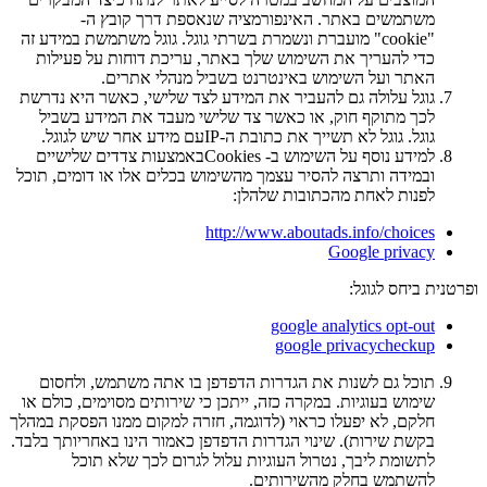
משתמשים באתר. האינפורמציה שנאספת דרך קובץ ה-
"cookie" מועברת ונשמרת בשרתי גוגל. גוגל משתמשת במידע זה
כדי להעריך את השימוש שלך באתר, עריכת דוחות על פעילות
האתר ועל השימוש באינטרנט בשביל מנהלי אתרים.
גוגל עלולה גם להעביר את המידע לצד שלישי, כאשר היא נדרשת
לכך מתוקף חוק, או כאשר צד שלישי מעבד את המידע בשביל
גוגל. גוגל לא תשייך את כתובת ה-IPעם מידע אחר שיש לגוגל.
למידע נוסף על השימוש ב- Cookiesבאמצעות צדדים שלישיים
ובמידה ותרצה להסיר עצמך מהשימוש בכלים אלו או דומים, תוכל
לפנות לאחת מהכתובות שלהלן:
http://www.aboutads.info/choices
Google privacy
ופרטנית ביחס לגוגל:
google analytics opt-out
google privacycheckup
תוכל גם לשנות את הגדרות הדפדפן בו אתה משתמש, ולחסום
שימוש בעוגיות. במקרה כזה, ייתכן כי שירותים מסוימים, כולם או
חלקם, לא יפעלו כראוי (לדוגמה, חזרה למקום ממנו הפסקת במהלך
בקשת שירות). שינוי הגדרות הדפדפן כאמור הינו באחריותך בלבד.
לתשומת ליבך, נטרול העוגיות עלול לגרום לכך שלא תוכל
להשתמש בחלק מהשירותים.