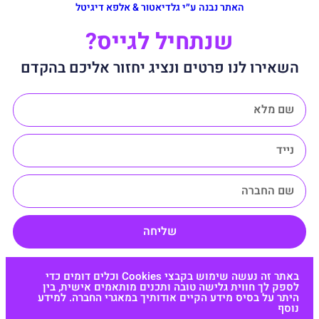
האתר נבנה ע״י גלדיאטור & אלפא דיגיטל
שנתחיל לגייס?
השאירו לנו פרטים ונציג יחזור אליכם בהקדם
שליחה
באתר זה נעשה שימוש בקבצי Cookies וכלים דומים כדי
לספק לך חווית גלישה טובה ותכנים מותאמים אישית, בין
היתר על בסיס מידע הקיים אודותיך במאגרי החברה. למידע
נוסף