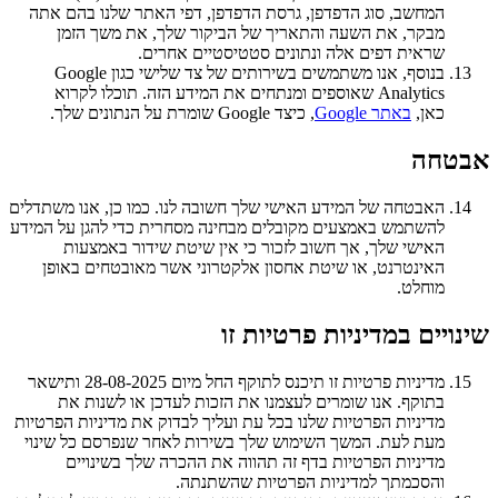
המחשב, סוג הדפדפן, גרסת הדפדפן, דפי האתר שלנו בהם אתה
מבקר, את השעה והתאריך של הביקור שלך, את משך הזמן
שראית דפים אלה ונתונים סטטיסטיים אחרים.
בנוסף, אנו משתמשים בשירותים של צד שלישי כגון Google
Analytics שאוספים ומנתחים את המידע הזה. תוכלו לקרוא
כאן,
באתר Google
, כיצד Google שומרת על הנתונים שלך.
אבטחה
האבטחה של המידע האישי שלך חשובה לנו. כמו כן, אנו משתדלים
להשתמש באמצעים מקובלים מבחינה מסחרית כדי להגן על המידע
האישי שלך, אך חשוב לזכור כי אין שיטת שידור באמצעות
האינטרנט, או שיטת אחסון אלקטרוני אשר מאובטחים באופן
מוחלט.
שינויים במדיניות פרטיות זו
מדיניות פרטיות זו תיכנס לתוקף החל מיום 28-08-2025 ותישאר
בתוקף. אנו שומרים לעצמנו את הזכות לעדכן או לשנות את
מדיניות הפרטיות שלנו בכל עת ועליך לבדוק את מדיניות הפרטיות
מעת לעת. המשך השימוש שלך בשירות לאחר שנפרסם כל שינוי
מדיניות הפרטיות בדף זה תהווה את ההכרה שלך בשינויים
והסכמתך למדיניות הפרטיות שהשתנתה.