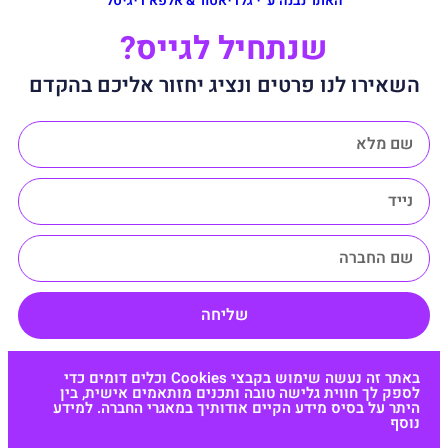
האתר נבנה ע״י גלדיאטור & אלפא דיגיטל
שנתחיל לגייס?
השאירו לנו פרטים ונציג יחזור אליכם בהקדם
שליחה
באתר זה נעשה שימוש בקבצי Cookies וכלים דומים כדי
לספק לך חווית גלישה טובה ותכנים מותאמים אישית, בין
היתר על בסיס מידע הקיים אודותיך במאגרי החברה. למידע
נוסף