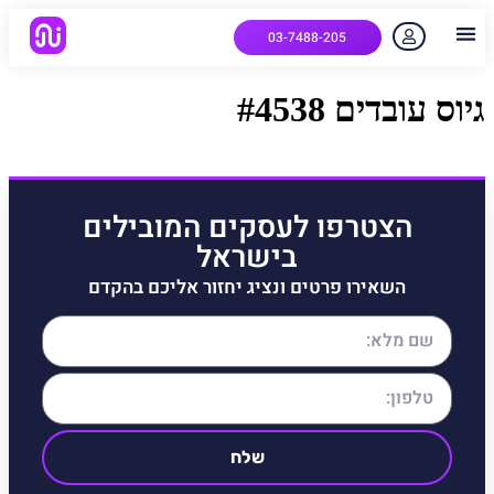
03-7488-205
יצירת קשר
הלקוחות שלנו
למה אנחנו
איך המערכת עובדת
שאלות נפוצות
גיוס עובדים #4538
הצטרפו לעסקים המובילים
בישראל
השאירו פרטים ונציג יחזור אליכם בהקדם
שלח