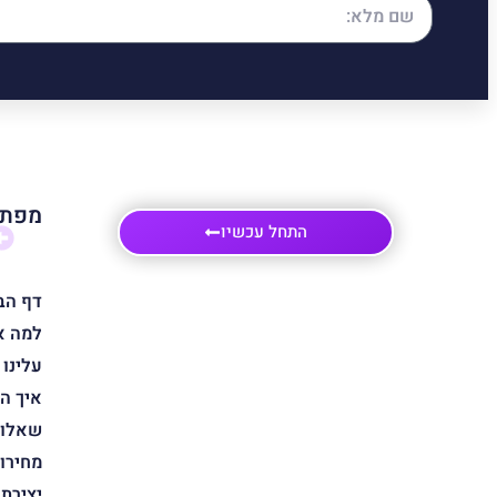
מפת 
התחל עכשיו
דף הב
למה א
עלינו
איך ה
שאלות
מחירון
יצירת