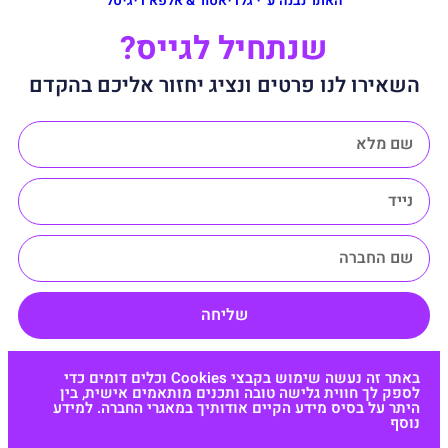
האתר נבנה ע״י גלדיאטור & אלפא דיגיטל
שנתחיל לגייס?
השאירו לנו פרטים ונציג יחזור אליכם בהקדם
שליחה
באתר זה נעשה שימוש בקבצי Cookies וכלים דומים כדי
לספק לך חווית גלישה טובה ותכנים מותאמים אישית, בין
היתר על בסיס מידע הקיים אודותיך במאגרי החברה. למידע
נוסף