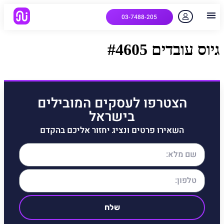
03-7488-205
יצירת קשר
הלקוחות שלנו
למה אנחנו
איך המערכת עובדת
שאלות נפוצות
גיוס עובדים #4605
הצטרפו לעסקים המובילים
בישראל
השאירו פרטים ונציג יחזור אליכם בהקדם
שלח