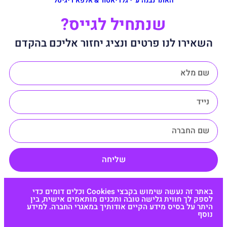
האתר נבנה ע״י גלדיאטור & אלפא דיגיטל
שנתחיל לגייס?
השאירו לנו פרטים ונציג יחזור אליכם בהקדם
שליחה
באתר זה נעשה שימוש בקבצי Cookies וכלים דומים כדי
לספק לך חווית גלישה טובה ותכנים מותאמים אישית, בין
היתר על בסיס מידע הקיים אודותיך במאגרי החברה. למידע
נוסף