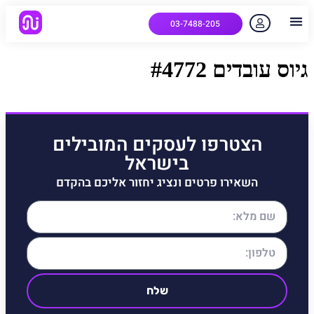
03-7488-205
יצירת קשר
הלקוחות שלנו
למה אנחנו
איך המערכת עובדת
שאלות נפוצות
גיוס עובדים #4772
הצטרפו לעסקים המובילים
בישראל
השאירו פרטים ונציג יחזור אליכם בהקדם
שלח