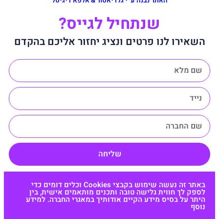
האתר נבנה ע״י גלדיאטור & אלפא דיגיטל
שנתחיל לגייס?
השאירו לנו פרטים ונציג יחזור אליכם בהקדם
שליחה
באתר זה נעשה שימוש בקבצי Cookies וכלים דומים כדי
לספק לך חווית גלישה טובה ותכנים מותאמים אישית, בין
היתר על בסיס מידע הקיים אודותיך במאגרי החברה. למידע
נוסף