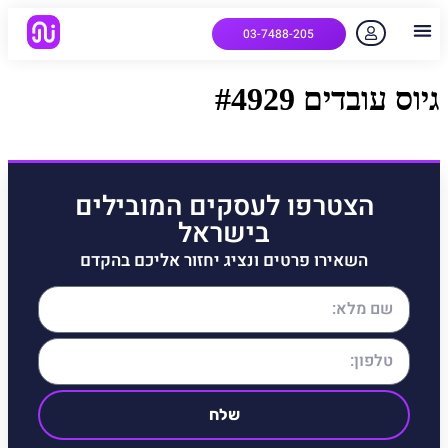
03-7488-205
יצירת קשר
הלקוחות שלנו
למה אנחנו
איך המערכת עובדת
שאלות נפוצות
גיוס עובדים #4929
הצטרפו לעסקים המובילים
בישראל
השאירו פרטים ונציג יחזור אליכם בהקדם
שלח