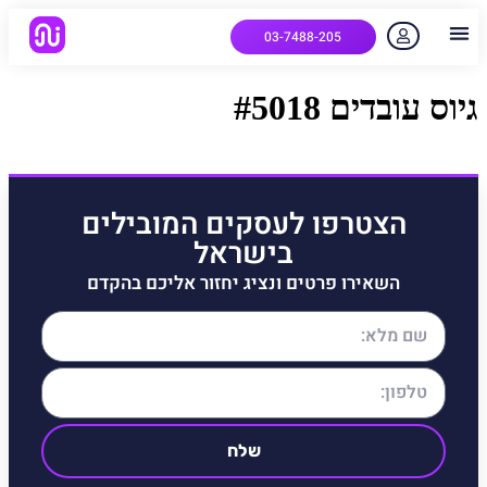
03-7488-205
יצירת קשר
הלקוחות שלנו
למה אנחנו
איך המערכת עובדת
שאלות נפוצות
גיוס עובדים #5018
הצטרפו לעסקים המובילים
בישראל
השאירו פרטים ונציג יחזור אליכם בהקדם
שלח