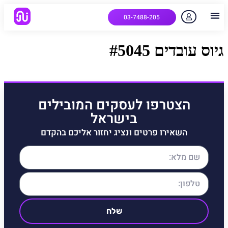
03-7488-205
יצירת קשר
הלקוחות שלנו
למה אנחנו
איך המערכת עובדת
שאלות נפוצות
גיוס עובדים #5045
הצטרפו לעסקים המובילים
בישראל
השאירו פרטים ונציג יחזור אליכם בהקדם
שלח