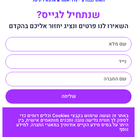
האתר נבנה ע״י גלדיאטור & אלפא דיגיטל
שנתחיל לגייס?
השאירו לנו פרטים ונציג יחזור אליכם בהקדם
שליחה
באתר זה נעשה שימוש בקבצי Cookies וכלים דומים כדי
לספק לך חווית גלישה טובה ותכנים מותאמים אישית, בין
היתר על בסיס מידע הקיים אודותיך במאגרי החברה. למידע
נוסף