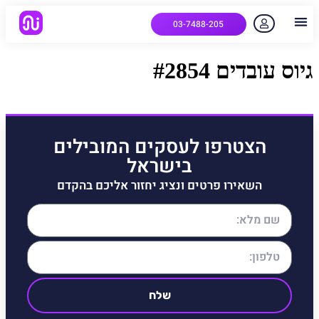
03-7488-205
יצירת קשר
הלקוחות שלנו
למה אנחנו
איך המערכת עובדת
שאלות נפוצות
גיוס עובדים #2854
הצטרפו לעסקים המובילים
בישראל
השאירו פרטים ונציג יחזור אליכם בהקדם
שלח