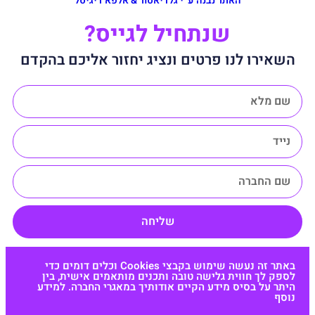
האתר נבנה ע״י גלדיאטור & אלפא דיגיטל
שנתחיל לגייס?
השאירו לנו פרטים ונציג יחזור אליכם בהקדם
שליחה
באתר זה נעשה שימוש בקבצי Cookies וכלים דומים כדי
לספק לך חווית גלישה טובה ותכנים מותאמים אישית, בין
היתר על בסיס מידע הקיים אודותיך במאגרי החברה. למידע
נוסף