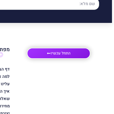
מפת 
התחל עכשיו
דף הב
למה א
עלינו
איך ה
שאלות
מחירון
יצירת