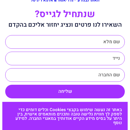
האתר נבנה ע״י גלדיאטור & אלפא דיגיטל
שנתחיל לגייס?
השאירו לנו פרטים ונציג יחזור אליכם בהקדם
שליחה
באתר זה נעשה שימוש בקבצי Cookies וכלים דומים כדי
לספק לך חווית גלישה טובה ותכנים מותאמים אישית, בין
היתר על בסיס מידע הקיים אודותיך במאגרי החברה. למידע
נוסף