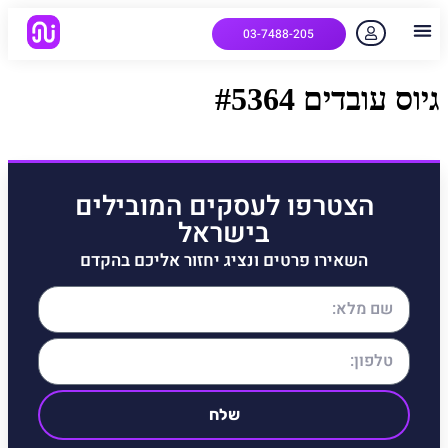
03-7488-205
יצירת קשר
הלקוחות שלנו
למה אנחנו
איך המערכת עובדת
שאלות נפוצות
גיוס עובדים #5364
הצטרפו לעסקים המובילים
בישראל
השאירו פרטים ונציג יחזור אליכם בהקדם
שלח