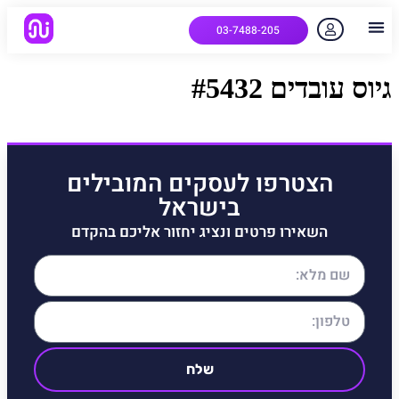
03-7488-205
יצירת קשר
הלקוחות שלנו
למה אנחנו
איך המערכת עובדת
שאלות נפוצות
גיוס עובדים #5432
הצטרפו לעסקים המובילים
בישראל
השאירו פרטים ונציג יחזור אליכם בהקדם
שלח