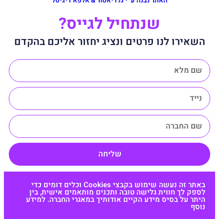
האתר נבנה ע״י גלדיאטור & אלפא דיגיטל
שנתחיל לגייס?
השאירו לנו פרטים ונציג יחזור אליכם בהקדם
שליחה
באתר זה נעשה שימוש בקבצי Cookies וכלים דומים כדי
לספק לך חווית גלישה טובה ותכנים מותאמים אישית, בין
היתר על בסיס מידע הקיים אודותיך במאגרי החברה. למידע
נוסף