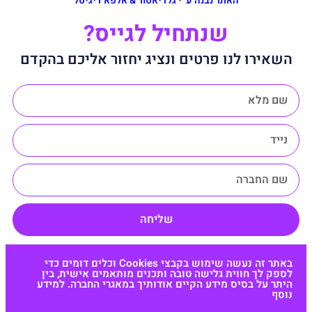
האתר נבנה ע״י גלדיאטור & אלפא דיגיטל
שנתחיל לגייס?
השאירו לנו פרטים ונציג יחזור אליכם בהקדם
שליחה
באתר זה נעשה שימוש בקבצי Cookies וכלים דומים כדי
לספק לך חווית גלישה טובה ותכנים מותאמים אישית, בין
היתר על בסיס מידע הקיים אודותיך במאגרי החברה. למידע
נוסף