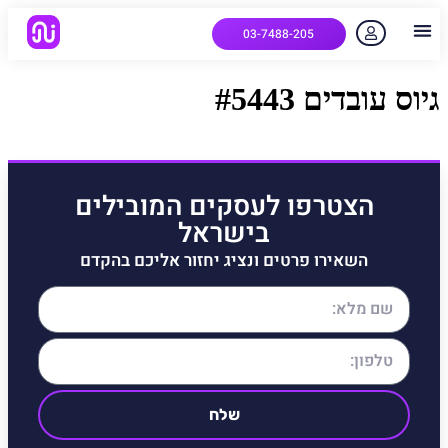
03-7488-205
יצירת קשר
הלקוחות שלנו
למה אנחנו
איך המערכת עובדת
שאלות נפוצות
גיוס עובדים #5443
הצטרפו לעסקים המובילים
בישראל
השאירו פרטים ונציג יחזור אליכם בהקדם
שלח