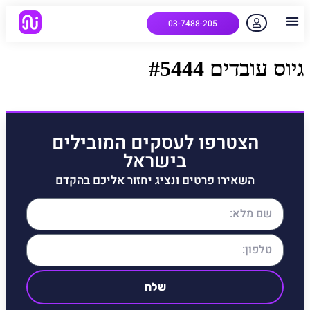
03-7488-205
יצירת קשר
הלקוחות שלנו
למה אנחנו
איך המערכת עובדת
שאלות נפוצות
גיוס עובדים #5444
הצטרפו לעסקים המובילים
בישראל
השאירו פרטים ונציג יחזור אליכם בהקדם
שלח