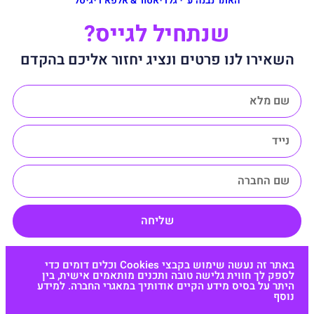
האתר נבנה ע״י גלדיאטור & אלפא דיגיטל
שנתחיל לגייס?
השאירו לנו פרטים ונציג יחזור אליכם בהקדם
שליחה
באתר זה נעשה שימוש בקבצי Cookies וכלים דומים כדי
לספק לך חווית גלישה טובה ותכנים מותאמים אישית, בין
היתר על בסיס מידע הקיים אודותיך במאגרי החברה. למידע
נוסף