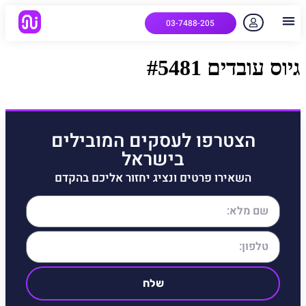
03-7488-205
יצירת קשר
הלקוחות שלנו
למה אנחנו
איך המערכת עובדת
שאלות נפוצות
גיוס עובדים #5481
הצטרפו לעסקים המובילים
בישראל
השאירו פרטים ונציג יחזור אליכם בהקדם
שלח