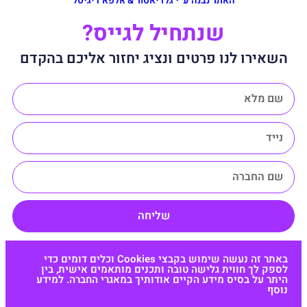
האתר נבנה ע״י גלדיאטור & אלפא דיגיטל
שנתחיל לגייס?
השאירו לנו פרטים ונציג יחזור אליכם בהקדם
שליחה
באתר זה נעשה שימוש בקבצי Cookies וכלים דומים כדי
לספק לך חווית גלישה טובה ותכנים מותאמים אישית, בין
היתר על בסיס מידע הקיים אודותיך במאגרי החברה. למידע
נוסף