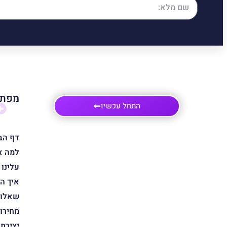
מפת 
התחל עכשיו
דף הב
למה א
עלינו
איך ה
שאלות
מחירון
יצירת