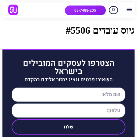
03-7488-205
יצירת קשר
הלקוחות שלנו
למה אנחנו
איך המערכת עובדת
שאלות נפוצות
גיוס עובדים #5506
הצטרפו לעסקים המובילים
בישראל
השאירו פרטים ונציג יחזור אליכם בהקדם
שלח