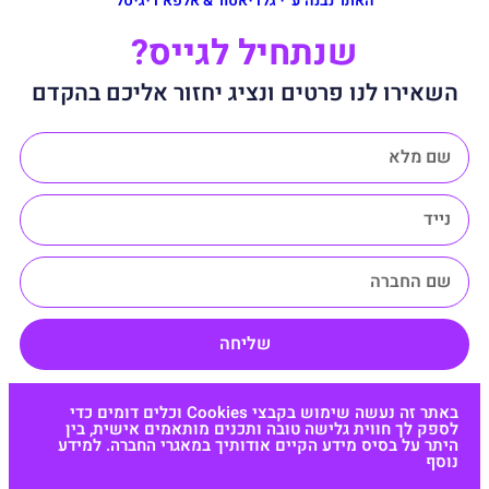
האתר נבנה ע״י גלדיאטור & אלפא דיגיטל
שנתחיל לגייס?
השאירו לנו פרטים ונציג יחזור אליכם בהקדם
שליחה
באתר זה נעשה שימוש בקבצי Cookies וכלים דומים כדי
לספק לך חווית גלישה טובה ותכנים מותאמים אישית, בין
היתר על בסיס מידע הקיים אודותיך במאגרי החברה. למידע
נוסף