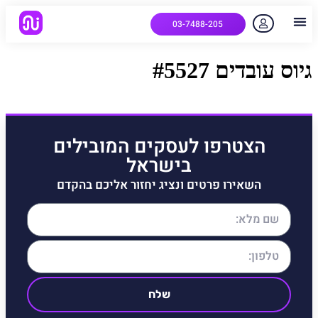
03-7488-205
יצירת קשר
הלקוחות שלנו
למה אנחנו
איך המערכת עובדת
שאלות נפוצות
גיוס עובדים #5527
הצטרפו לעסקים המובילים
בישראל
השאירו פרטים ונציג יחזור אליכם בהקדם
שלח