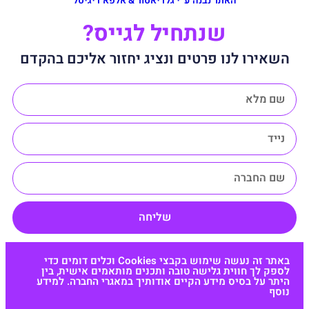
האתר נבנה ע״י גלדיאטור & אלפא דיגיטל
שנתחיל לגייס?
השאירו לנו פרטים ונציג יחזור אליכם בהקדם
שליחה
באתר זה נעשה שימוש בקבצי Cookies וכלים דומים כדי
לספק לך חווית גלישה טובה ותכנים מותאמים אישית, בין
היתר על בסיס מידע הקיים אודותיך במאגרי החברה. למידע
נוסף