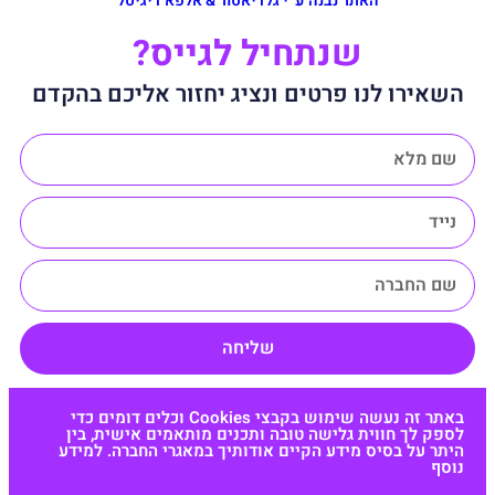
האתר נבנה ע״י גלדיאטור & אלפא דיגיטל
שנתחיל לגייס?
השאירו לנו פרטים ונציג יחזור אליכם בהקדם
שליחה
באתר זה נעשה שימוש בקבצי Cookies וכלים דומים כדי
לספק לך חווית גלישה טובה ותכנים מותאמים אישית, בין
היתר על בסיס מידע הקיים אודותיך במאגרי החברה. למידע
נוסף