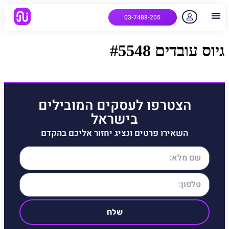
03-7488-205
יצירת קשר
הלקוחות שלנו
למה אנחנו
איך המערכת עובדת
שאלות נפוצות
גיוס עובדים #5548
הצטרפו לעסקים המובילים
בישראל
השאירו פרטים ונציג יחזור אליכם בהקדם
שלח