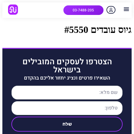
03-7488-205
יצירת קשר
הלקוחות שלנו
למה אנחנו
איך המערכת עובדת
שאלות נפוצות
גיוס עובדים #5550
הצטרפו לעסקים המובילים
בישראל
השאירו פרטים ונציג יחזור אליכם בהקדם
שלח