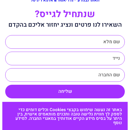
האתר נבנה ע״י גלדיאטור & אלפא דיגיטל
שנתחיל לגייס?
השאירו לנו פרטים ונציג יחזור אליכם בהקדם
שליחה
באתר זה נעשה שימוש בקבצי Cookies וכלים דומים כדי
לספק לך חווית גלישה טובה ותכנים מותאמים אישית, בין
היתר על בסיס מידע הקיים אודותיך במאגרי החברה. למידע
נוסף