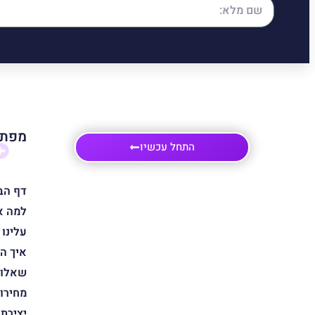
מפת 
התחל עכשיו
דף הב
למה א
עלינו
איך ה
שאלות
מחירון
יצירת