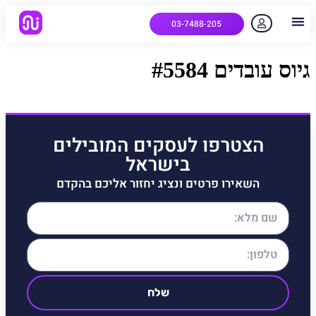
03-7488-205
יצירת קשר
הלקוחות שלנו
למה אנחנו
איך המערכת עובדת
שאלות נפוצות
גיוס עובדים #5584
הצטרפו לעסקים המובילים
בישראל
השאירו פרטים ונציג יחזור אליכם בהקדם
שלח