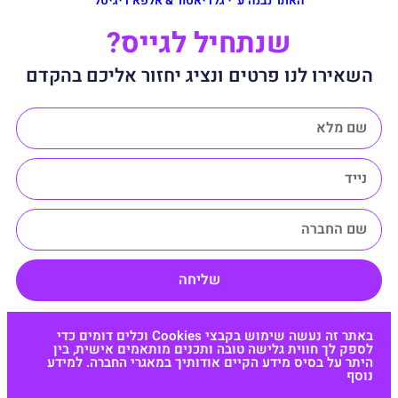
האתר נבנה ע״י גלדיאטור & אלפא דיגיטל
שנתחיל לגייס?
השאירו לנו פרטים ונציג יחזור אליכם בהקדם
שליחה
באתר זה נעשה שימוש בקבצי Cookies וכלים דומים כדי
לספק לך חווית גלישה טובה ותכנים מותאמים אישית, בין
היתר על בסיס מידע הקיים אודותיך במאגרי החברה. למידע
נוסף