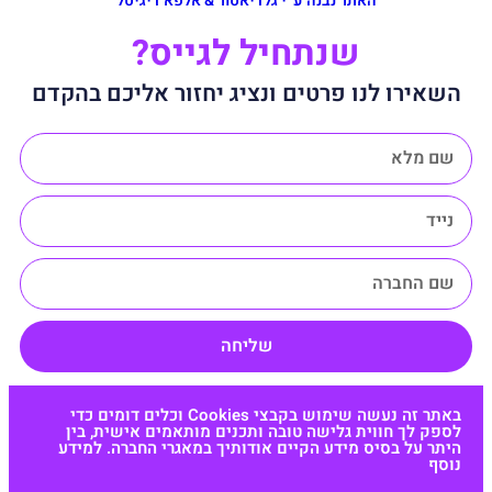
האתר נבנה ע״י גלדיאטור & אלפא דיגיטל
שנתחיל לגייס?
השאירו לנו פרטים ונציג יחזור אליכם בהקדם
שליחה
באתר זה נעשה שימוש בקבצי Cookies וכלים דומים כדי
לספק לך חווית גלישה טובה ותכנים מותאמים אישית, בין
היתר על בסיס מידע הקיים אודותיך במאגרי החברה. למידע
נוסף