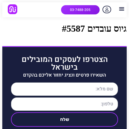
03-7488-205
יצירת קשר
הלקוחות שלנו
למה אנחנו
איך המערכת עובדת
שאלות נפוצות
גיוס עובדים #5587
הצטרפו לעסקים המובילים
בישראל
השאירו פרטים ונציג יחזור אליכם בהקדם
שלח