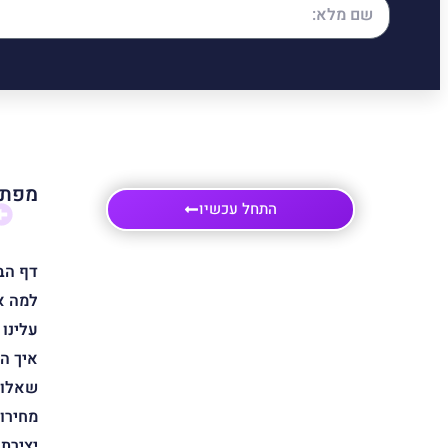
מפת 
התחל עכשיו
דף הב
למה א
עלינו
איך ה
שאלות
מחירון
יצירת