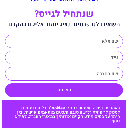
האתר נבנה ע״י גלדיאטור & אלפא דיגיטל
שנתחיל לגייס?
השאירו לנו פרטים ונציג יחזור אליכם בהקדם
שליחה
באתר זה נעשה שימוש בקבצי Cookies וכלים דומים כדי
לספק לך חווית גלישה טובה ותכנים מותאמים אישית, בין
היתר על בסיס מידע הקיים אודותיך במאגרי החברה. למידע
נוסף