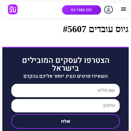
03-7488-205
יצירת קשר
הלקוחות שלנו
למה אנחנו
איך המערכת עובדת
שאלות נפוצות
גיוס עובדים #5607
הצטרפו לעסקים המובילים
בישראל
השאירו פרטים ונציג יחזור אליכם בהקדם
שלח