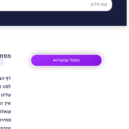
מפת 
התחל עכשיו
דף הב
למה א
עלינו
איך ה
שאלות
מחירון
יצירת