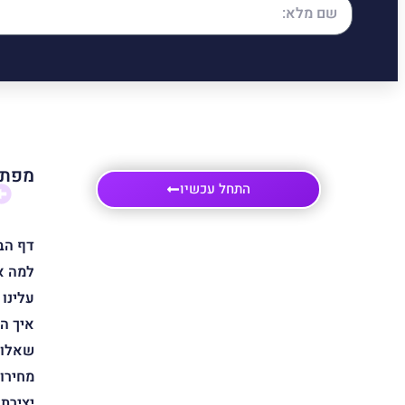
מפת 
התחל עכשיו
דף הב
למה א
עלינו
איך ה
שאלות
מחירון
יצירת