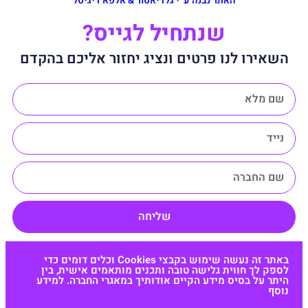
האתר נבנה ע״י גלדיאטור & אלפא דיגיטל
שנתחיל לגייס?
השאירו לנו פרטים ונציג יחזור אליכם בהקדם
שליחה
באתר זה נעשה שימוש בקבצי Cookies וכלים דומים כדי
לספק לך חווית גלישה טובה ותכנים מותאמים אישית, בין
היתר על בסיס מידע הקיים אודותיך במאגרי החברה. למידע
נוסף