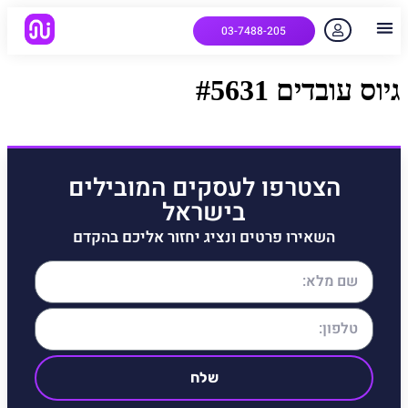
03-7488-205
יצירת קשר
הלקוחות שלנו
למה אנחנו
איך המערכת עובדת
שאלות נפוצות
גיוס עובדים #5631
הצטרפו לעסקים המובילים
בישראל
השאירו פרטים ונציג יחזור אליכם בהקדם
שלח