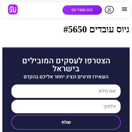
03-7488-205
יצירת קשר
הלקוחות שלנו
למה אנחנו
איך המערכת עובדת
שאלות נפוצות
גיוס עובדים #5650
הצטרפו לעסקים המובילים
בישראל
השאירו פרטים ונציג יחזור אליכם בהקדם
שלח