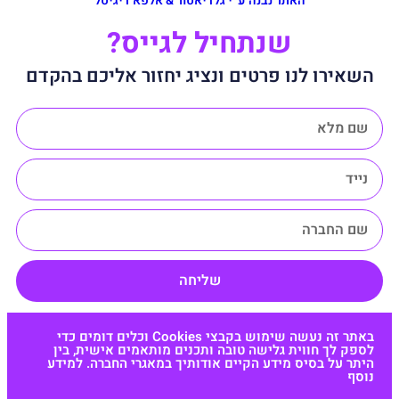
האתר נבנה ע״י גלדיאטור & אלפא דיגיטל
שנתחיל לגייס?
השאירו לנו פרטים ונציג יחזור אליכם בהקדם
שליחה
באתר זה נעשה שימוש בקבצי Cookies וכלים דומים כדי
לספק לך חווית גלישה טובה ותכנים מותאמים אישית, בין
היתר על בסיס מידע הקיים אודותיך במאגרי החברה. למידע
נוסף