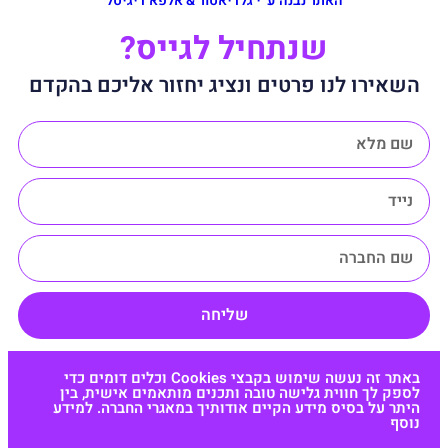
האתר נבנה ע״י גלדיאטור & אלפא דיגיטל
שנתחיל לגייס?
השאירו לנו פרטים ונציג יחזור אליכם בהקדם
שליחה
באתר זה נעשה שימוש בקבצי Cookies וכלים דומים כדי
לספק לך חווית גלישה טובה ותכנים מותאמים אישית, בין
היתר על בסיס מידע הקיים אודותיך במאגרי החברה. למידע
נוסף