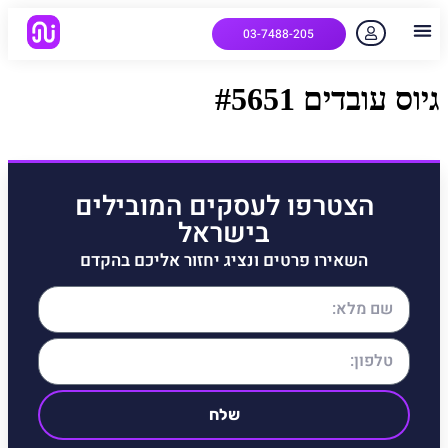
03-7488-205
יצירת קשר
הלקוחות שלנו
למה אנחנו
איך המערכת עובדת
שאלות נפוצות
גיוס עובדים #5651
הצטרפו לעסקים המובילים
בישראל
השאירו פרטים ונציג יחזור אליכם בהקדם
שלח