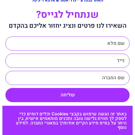
האתר נבנה ע״י גלדיאטור & אלפא דיגיטל
שנתחיל לגייס?
השאירו לנו פרטים ונציג יחזור אליכם בהקדם
שליחה
באתר זה נעשה שימוש בקבצי Cookies וכלים דומים כדי
לספק לך חווית גלישה טובה ותכנים מותאמים אישית, בין
היתר על בסיס מידע הקיים אודותיך במאגרי החברה. למידע
נוסף