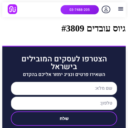
03-7488-205
יצירת קשר
הלקוחות שלנו
למה אנחנו
איך המערכת עובדת
שאלות נפוצות
גיוס עובדים #3809
הצטרפו לעסקים המובילים
בישראל
השאירו פרטים ונציג יחזור אליכם בהקדם
שלח