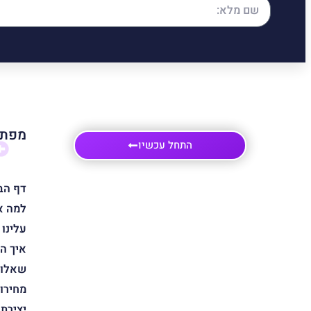
מפת 
התחל עכשיו
דף הב
למה א
עלינו
איך ה
שאלות
מחירון
יצירת