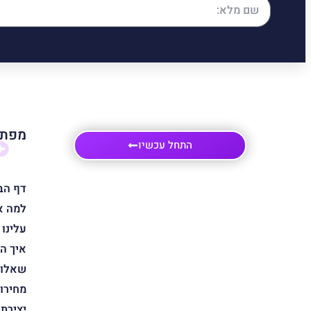
מפת 
התחל עכשיו
דף הב
למה א
עלינו
איך ה
שאלות
מחירון
יצירת