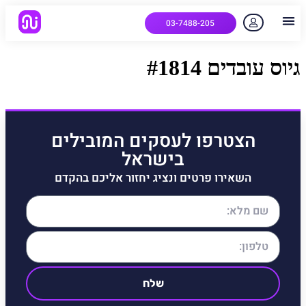
03-7488-205
יצירת קשר
הלקוחות שלנו
למה אנחנו
איך המערכת עובדת
שאלות נפוצות
גיוס עובדים #1814
הצטרפו לעסקים המובילים
בישראל
השאירו פרטים ונציג יחזור אליכם בהקדם
שלח