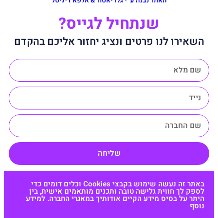
האתר נבנה ע״י גלדיאטור & אלפא דיגיטל
שנתחיל לגייס?
השאירו לנו פרטים ונציג יחזור אליכם בהקדם
שליחה
באתר זה נעשה שימוש בקבצי Cookies וכלים דומים כדי
לספק לך חווית גלישה טובה ותכנים מותאמים אישית, בין
היתר על בסיס מידע הקיים אודותיך במאגרי החברה. למידע
נוסף