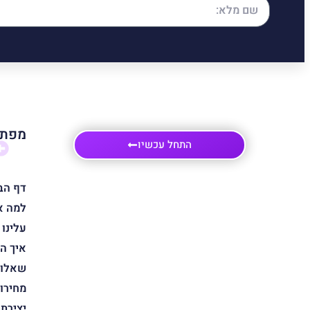
מפת 
התחל עכשיו
דף הב
למה א
עלינו
איך ה
שאלות
מחירון
יצירת