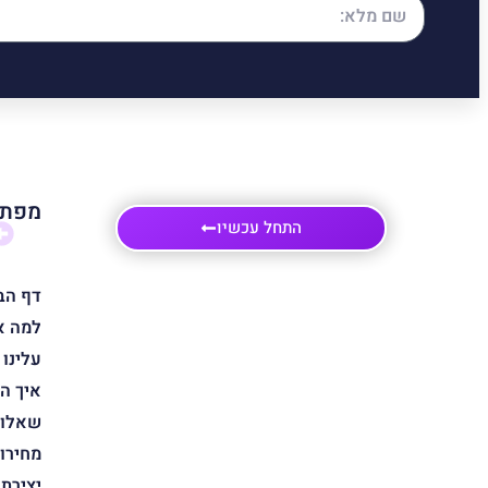
מפת 
התחל עכשיו
דף הב
למה א
עלינו
איך ה
שאלות
מחירון
יצירת