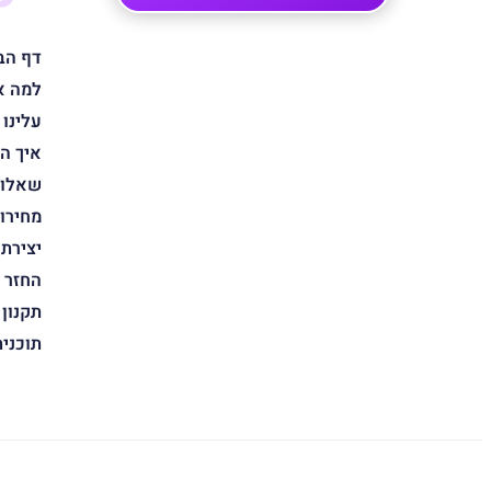
דף הב
למה א
עלינו
איך ה
שאלות
מחירון
יצירת
החזר 
תקנון
תוכני