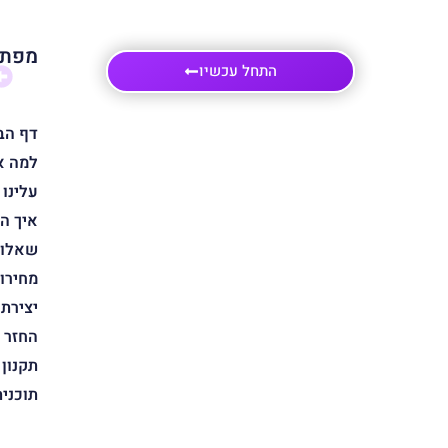
מפת 
התחל עכשיו
דף הב
למה א
עלינו
איך ה
שאלות
מחירון
יצירת
החזר 
תקנון
תוכני