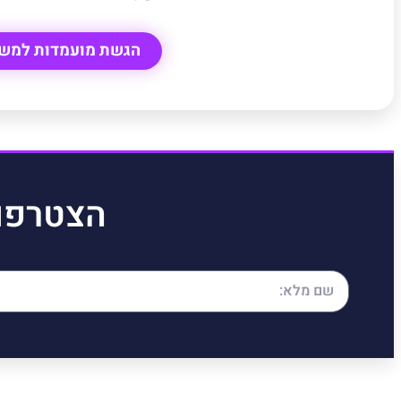
הגשת מועמדות למש
הצטרפו