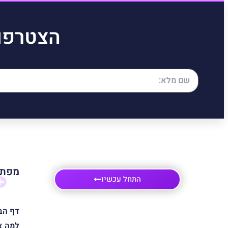
הצטרפו
מפת 
התחל עכשיו
דף הב
למה א