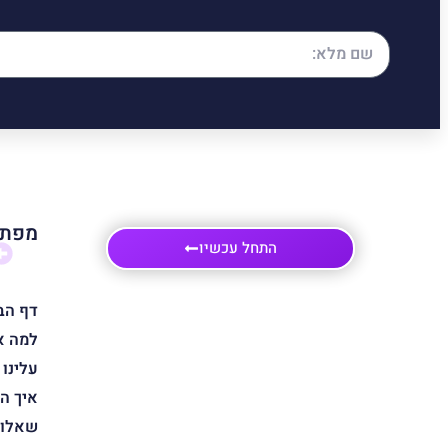
מפת 
התחל עכשיו
דף הב
למה א
עלינו
איך ה
שאלות